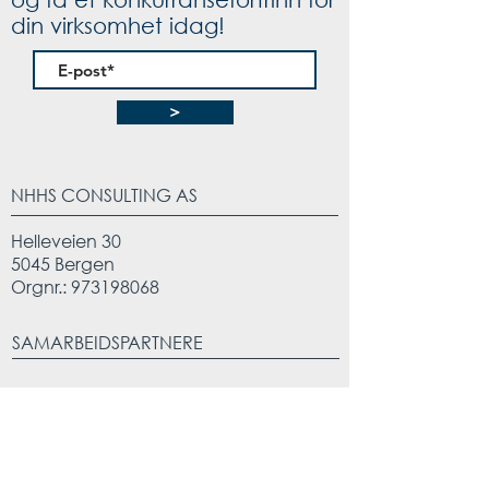
din virksomhet idag!
>
NHHS CONSULTING AS
Helleveien 30
5045 Bergen
Orgnr.:
973198068
SAMARBEIDSPARTNERE
KONTAKT OSS
leder@nhhsconsulting.no
/
prosjekt@nhhsconsulting.no
Tlf:
+47 477 19 971