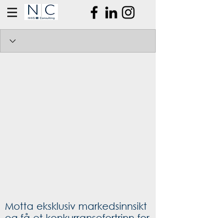
Motta eksklusiv markedsinnsikt
og få et konkurransefortrinn for