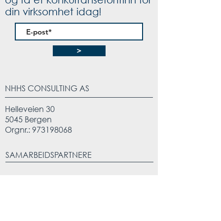
din virksomhet idag!
>
NHHS CONSULTING AS
Helleveien 30
5045 Bergen
Orgnr.:
973198068
SAMARBEIDSPARTNERE
KONTAKT OSS
leder@nhhsconsulting.no
/
prosjekt@nhhsconsulting.no
Tlf:
+47 477 19 971