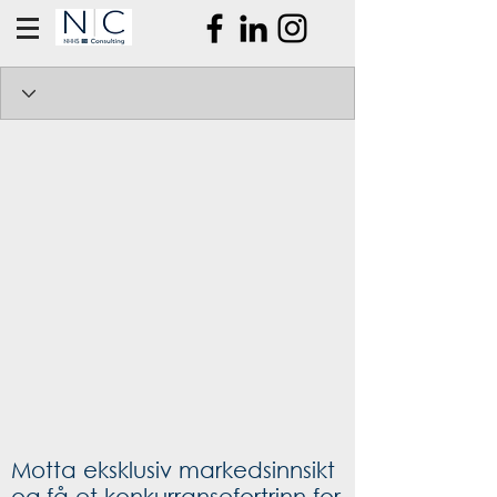
Motta eksklusiv markedsinnsikt
og få et konkurransefortrinn for