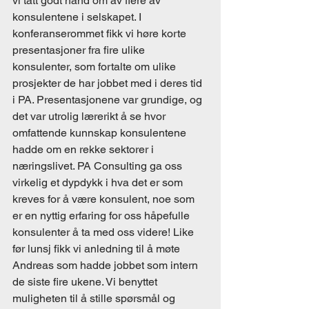
vi tatt godt hånd om av flere av 
konsulentene i selskapet. I 
konferanserommet fikk vi høre korte 
presentasjoner fra fire ulike 
konsulenter, som fortalte om ulike 
prosjekter de har jobbet med i deres tid 
i PA. Presentasjonene var grundige, og 
det var utrolig lærerikt å se hvor 
omfattende kunnskap konsulentene 
hadde om en rekke sektorer i 
næringslivet. PA Consulting ga oss 
virkelig et dypdykk i hva det er som 
kreves for å være konsulent, noe som 
er en nyttig erfaring for oss håpefulle 
konsulenter å ta med oss videre! Like 
før lunsj fikk vi anledning til å møte 
Andreas som hadde jobbet som intern 
de siste fire ukene. Vi benyttet 
muligheten til å stille spørsmål og 