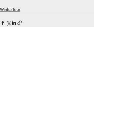
WinterTour
Se alle
Siste innlegg