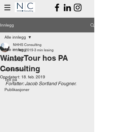
Innlegg
Alle innlegg
NHHS Consulting
Alle innlegg
11. feb. 2019
3 min lesing
WinterTour hos PA
Workshop
Consulting
WinterTour
Oppdatert:
18. feb. 2019
Tett på
Forfatter: Jacob Sortland Fougner.
Publikasjoner