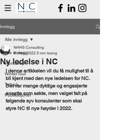
Innlegg
Alle innlegg
NHHS Consulting
Alle innlegg
8. mars 2022
3 min lesing
Ny ledelse i NC
Workshop
I denne artikkelen vil du få mulighet til å 
WinterTour
bli kjent med den nye ledelsen for NC. 
Tett på
Det var mange dyktige og engasjerte 
ansatte som søkte, men valget falt på 
Publikasjoner
følgende syv konsulenter som skal 
styre NC til nye høyder i 2022.