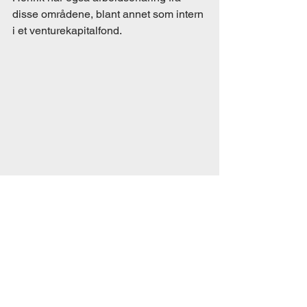
disse områdene, blant annet som intern 
i et venturekapitalfond. 
Alexander Frayne, Marked
Alexander går førsteåret på master ved 
NHH med hovedprofil innen strategi og 
ledelse. Han har en bachelor i Økonomi 
og Administrasjon fra NMBU. 
Alexander har mange års jobberfaring 