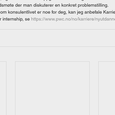
dsmøte der man diskuterer en konkret problemstilling. 
om konsulentlivet er noe for deg, kan jeg anbefale Karri
 internship, se 
https://www.pwc.no/no/karriere/nyutdan