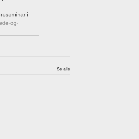
ereseminar i 
nede-og-
Se alle