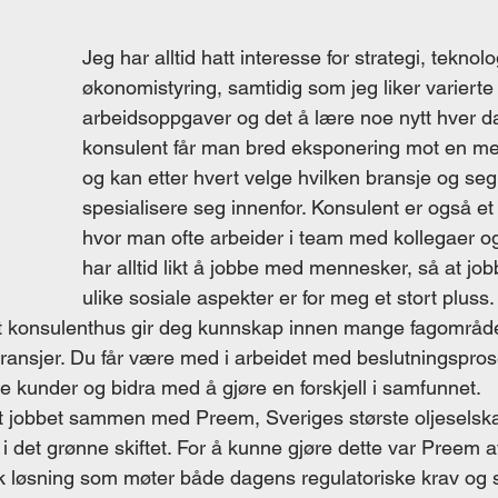
Jeg har alltid hatt interesse for strategi, teknolo
økonomistyring, samtidig som jeg liker varierte
arbeidsoppgaver og det å lære noe nytt hver d
konsulent får man bred eksponering mot en me
og kan etter hvert velge hvilken bransje og se
spesialisere seg innenfor. Konsulent er også et 
hvor man ofte arbeider i team med kollegaer o
har alltid likt å jobbe med mennesker, så at job
ulike sosiale aspekter er for meg et stort pluss. 
 et konsulenthus gir deg kunnskap innen mange fagområde
e bransjer. Du får være med i arbeidet med beslutningspros
e kunder og bidra med å gjøre en forskjell i samfunnet. 
net jobbet sammen med Preem, Sveriges største oljesels
 i det grønne skiftet. For å kunne gjøre dette var Preem 
sk løsning som møter både dagens regulatoriske krav og 