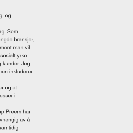
gi og 
 
ag. Som 
ngde bransjer, 
gment man vil 
sosialt yrke 
g kunder. Jeg 
ben inkluderer 
 
r og et 
esser i 
kap Preem har 
avhengig av å 
samtidig 