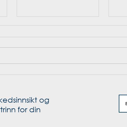
2021
Ny ledelse i NC
kedsinnsikt og
rinn for din