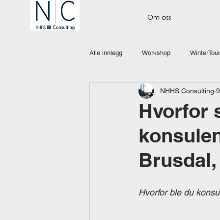
Om oss
Alle innlegg
Workshop
WinterTour
NHHS Consulting
9
Hvorfor 
konsulen
Brusdal,
Hvorfor ble du konsu