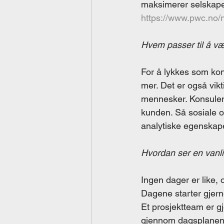
maksimerer selskape
https://www.pwc.no/n
Hvem passer til å væ
For å lykkes som kon
mer. Det er også vik
mennesker. Konsulent
kunden. Så sosiale 
analytiske egenskape
Hvordan ser en vanli
Ingen dager er like,
Dagene starter gjern
Et prosjektteam er g
gjennom dagsplanen, 