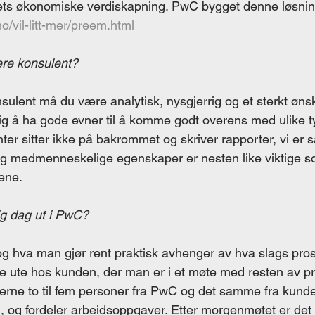
ts økonomiske verdiskapning. PwC bygget denne løsnin
o/vil-litt-mer/preem.html
re konsulent? 
sulent må du være analytisk, nysgjerrig og et sterkt øns
tig å ha gode evner til å komme godt overens med ulike t
er sitter ikke på bakrommet og skriver rapporter, vi e
og medmenneskelige egenskaper er nesten like viktige s
ne.  
g dag ut i PwC? 
 og hva man gjør rent praktisk avhenger av hva slags pros
e ute hos kunden, der man er i et møte med resten av pr
jerne to til fem personer fra PwC og det samme fra kunde
og fordeler arbeidsoppgaver. Etter morgenmøtet er det 