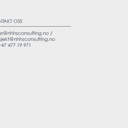
NTAKT OSS
er@nhhsconsulting.no
/
sjekt@nhhsconsulting.no
 +47 477 19 971