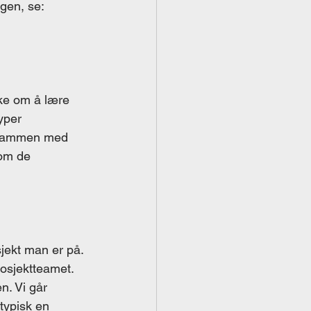
gen, se:
ke om å lære 
yper 
r sammen med 
om de 
jekt man er på. 
osjektteamet. 
n. Vi går 
typisk en 