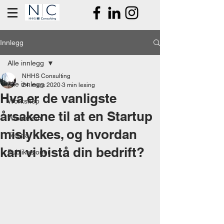
Innlegg
Alle innlegg
NHHS Consulting
Alle innlegg
24. mars 2020
3 min lesing
Hva er de vanligste
Workshop
årsakene til at en Startup
WinterTour
mislykkes, og hvordan
Tett på
kan vi bistå din bedrift?
Publikasjoner