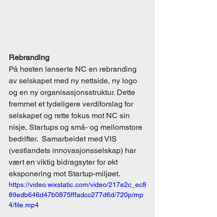
Rebranding
På høsten lanserte NC en rebranding 
av selskapet med ny nettside, ny logo 
og en ny organisasjonsstruktur. Dette 
fremmet et tydeligere verdiforslag for 
selskapet og rette fokus mot NC sin 
nisje, Startups og små- og mellomstore 
bedrifter.  Samarbeidet med VIS 
(vestlandets innovasjonsselskap) har 
vært en viktig bidragsyter for økt 
eksponering mot Startup-miljøet.  
https://video.wixstatic.com/video/217e2c_ec8
89edb646d47b0875fffadcc277d6d/720p/mp
4/file.mp4