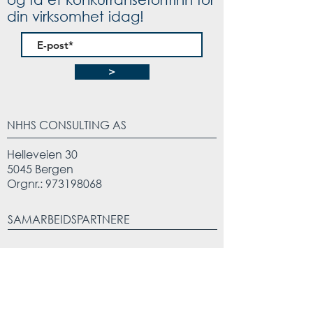
din virksomhet idag!
>
NHHS CONSULTING AS
Helleveien 30
5045 Bergen
Orgnr.:
973198068
SAMARBEIDSPARTNERE
KONTAKT OSS
leder@nhhsconsulting.no
/
prosjekt@nhhsconsulting.no
Tlf:
+47 477 19 971