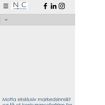
Motta eksklusiv markedsinnsikt
og få et konkurransefortrinn for