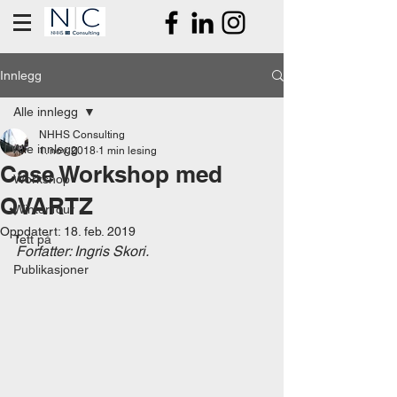
Innlegg
Alle innlegg
NHHS Consulting
Alle innlegg
1. nov. 2018
1 min lesing
Case Workshop med
Workshop
QVARTZ
WinterTour
Oppdatert:
18. feb. 2019
Tett på
Forfatter: Ingris Skori.
Publikasjoner