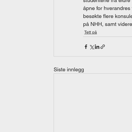
studentene fra eldre 
åpne for hverandres fo
besøkte flere konsul
på NHH, samt videre 
Tett på
Siste innlegg