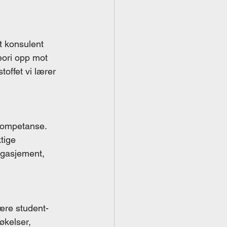
t konsulent 
eori opp mot 
toffet vi lærer 
 kompetanse. 
tige 
engasjement, 
være student-
økelser, 