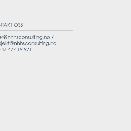
NTAKT OSS
er@nhhsconsulting.no
/
sjekt@nhhsconsulting.no
 +47 477 19 971