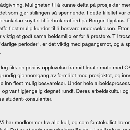
ådgivning. Muligheten til å kunne delta på prosjekter med
et som gjør stillingen så spennende. I dette tilfellet var
søkelse knyttet til forbrukeratferd på Bergen flyplass. 
affe flest mulig kunder til å besvare undersøkelsen. Etter 
 viktig et godt samarbeidsmiljø er for å prestere. Til tross 
‘’dårlige perioder’’, er det viktig med pågangsmot, og å spi
. 
 Jeg fikk en positiv opplevelse fra mitt første møte med 
n grundig gjennomgang av formålet med prosjektet, og innsi
le inn flest mulig besvarelser. Under hele arbeidsprosess
og var tilgjengelig døgnet rundt. Deres arbeidskultur o
oss student-konsulenter. 
. Vi har medlemmer fra alle kull, og som førstekullist lærer