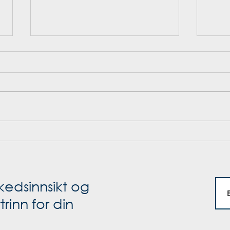
Intervju med én av våre nye
Kate
seniorkonsulenter:
erfa
Alexander Dahlin
Cons
kedsinnsikt og
rinn for din