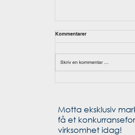
Kommentarer
2021 så langt
Skriv en kommentar …
Motta eksklusiv mar
få et konkurransefort
virksomhet idag!