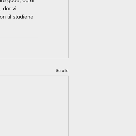
dre gode, og er 
 der vi 
n til studiene 
Se alle