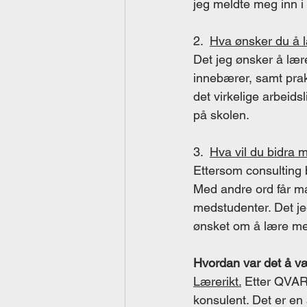
jeg meldte meg inn i
2.  
Hva ønsker du å 
Det jeg ønsker å lær
innebærer, samt prakt
det virkelige arbeidsl
på skolen.  
3.  
Hva vil du bidra 
Ettersom consulting b
Med andre ord får ma
medstudenter. Det jeg
ønsket om å lære mer,
Hvordan var det å væ
Lærerikt.
 Etter QVART
konsulent. Det er en 