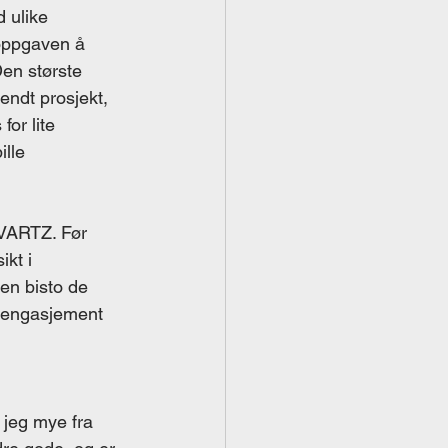
 ulike 
 oppgaven å 
Den største 
endt prosjekt, 
for lite 
lle 
QVARTZ. Før 
kt i 
en bisto de 
g engasjement 
 jeg mye fra 