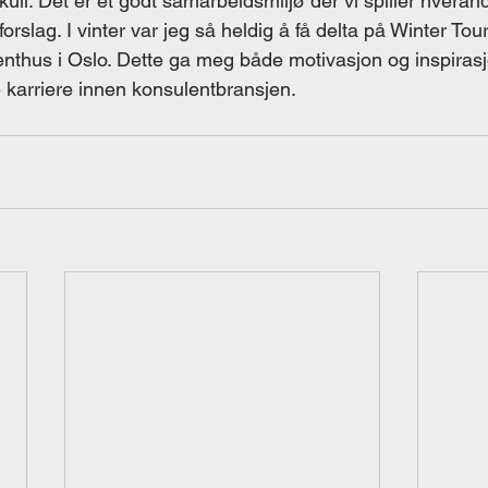
kull. Det er et godt samarbeidsmiljø der vi spiller hveran
rslag. I vinter var jeg så heldig å få delta på Winter Tour,
enthus i Oslo. Dette ga meg både motivasjon og inspirasjo
karriere innen konsulentbransjen. 