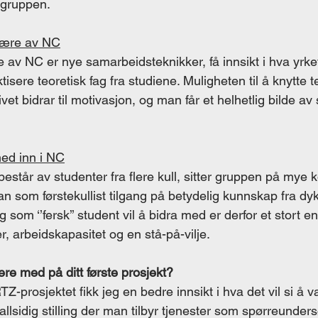
 gruppen. 
lære av NC
e av NC er nye samarbeidsteknikker, få innsikt i hva yrke
isere teoretisk fag fra studiene. Muligheten til å knytte t
ivet bidrar til motivasjon, og man får et helhetlig bilde av s
med inn i NC
estår av studenter fra flere kull, sitter gruppen på mye
n som førstekullist tilgang på betydelig kunnskap fra dyk
 som ‘’fersk’’ student vil å bidra med er derfor et stort 
 arbeidskapasitet og en stå-på-vilje.  
re med på ditt første prosjekt?
Z-prosjektet fikk jeg en bedre innsikt i hva det vil si å 
allsidig stilling der man tilbyr tjenester som spørreunders